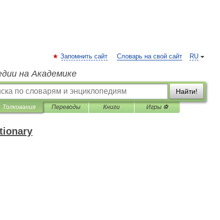
Запомнить сайт
Словарь на свой сайт
RU
едии на Академике
Найти!
Толкования
Переводы
Книги
Игры ⚽
tionary