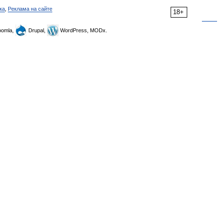
ка
,
Реклама на сайте
18+
omla,
Drupal,
WordPress, MODx.