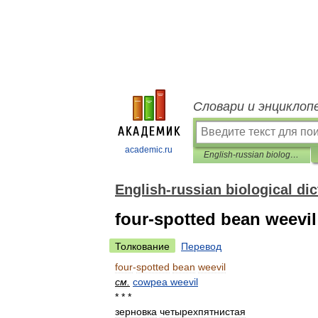
Словари и энциклоп
academic.ru
English-russian biological dictionary
English-russian biological dic
four-spotted bean weevil
Толкование
Перевод
four
-
spotted
bean
weevil
см
.
cowpea
weevil
* * *
зерновка
четырехпятнистая